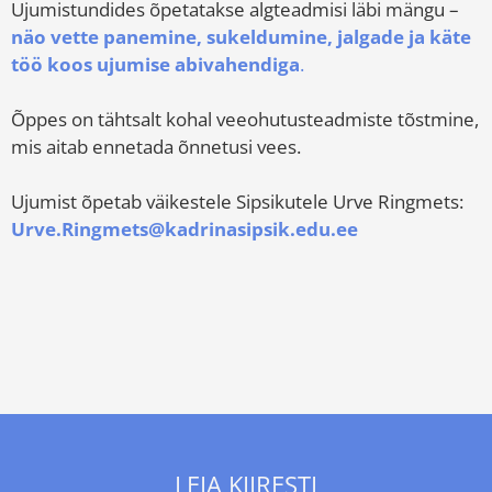
Ujumistundides õpetatakse algteadmisi läbi mängu –
näo vette panemine, sukeldumine, jalgade ja käte
töö koos ujumise abivahendiga
.
Õppes on tähtsalt kohal veeohutusteadmiste tõstmine,
mis aitab ennetada õnnetusi vees.
Ujumist õpetab väikestele Sipsikutele
Urve Ringmets:
Urve.Ringmets@kadrinasipsik.edu.ee
LEIA KIIRESTI