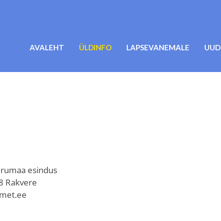
AVALEHT
ÜLDINFO
LAPSEVANEMALE
UUD
Virumaa esindus
08 Rakvere
amet.ee