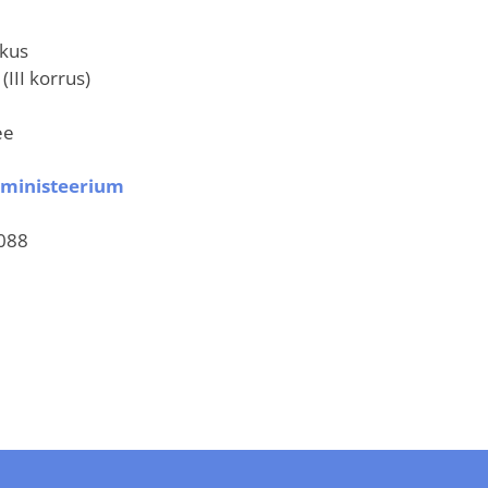
skus
(III korrus)
ee
sministeerium
0088