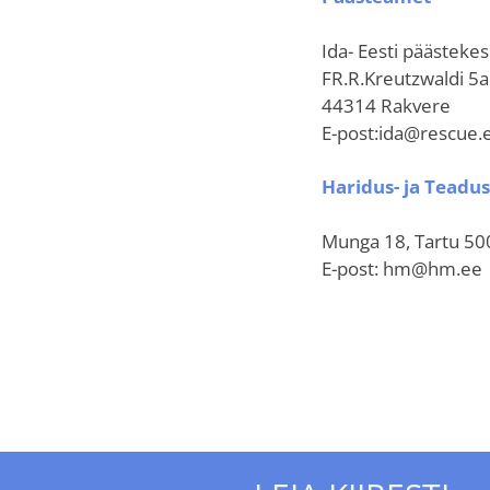
Ida- Eesti päästeke
FR.R.Kreutzwaldi 5a 
44314 Rakvere
E-post:ida@rescue.
Haridus- ja Teadu
Munga 18, Tartu 5
E-post: hm@hm.ee