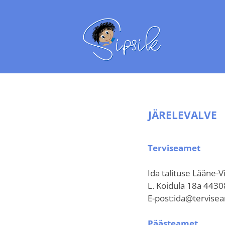
Skip
to
content
JÄRELEVALVE
Terviseamet
Ida talituse Lääne-
L. Koidula 18a 443
E-post:ida@tervise
Päästeamet